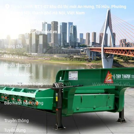
Trụ sở chính:
BT1-07 khu đô thị mới An Hưng, Tố Hữu, Phường
Dương Nội, thành phố Hà Nội, Việt Nam
Hotline:
19001089
Email:
support@vimid.vn
Trang chủ
Dịch vụ
Chuỗi trạm 3S
Dịch vụ sau bán
Phụ tùng chính hãng
Dịch vụ sửa chữa
Bảo hành bảo dưỡng
Truyền thông
Tuyển dụng