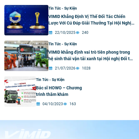
Tin Tức - Sự Kiện
VIMID Khẳng Định Vị Thế Đối Tác Chiến
Lược Với Cú Đúp Giải Thưởng Tại Hội Nghị
Đối Tác Toàn Cầu Của Tập Đoàn Công
22/10/2025
240
Nghiệp Nặng Sơn Đông Và Tập Đoàn
Sinotruk
Tin Tức - Sự Kiện
VIMID khẳng định vai trò tiên phong trong
hệ sinh thái vận tải xanh tại Hội nghị Đối tác
Toàn cầu SINOTRUK & Triển lãm Sản phẩm
21/07/2026
1028
Xanh – Thông minh 2026
Tin Tức - Sự Kiện
Bác sĩ HOWO – Chương
trình thăm khám
04/10/2023
163