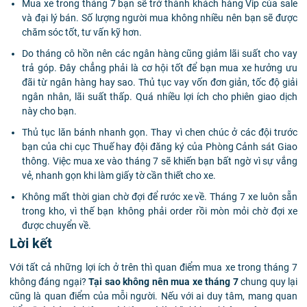
Mua xe trong tháng 7 bạn sẽ trở thành khách hàng Vip của sale
và đại lý bán. Số lượng người mua không nhiều nên bạn sẽ được
chăm sóc tốt, tư vấn kỹ hơn.
Do tháng cô hồn nên các ngân hàng cũng giảm lãi suất cho vay
trả góp. Đây chẳng phải là cơ hội tốt để bạn mua xe hưởng ưu
đãi từ ngân hàng hay sao. Thủ tục vay vốn đơn giản, tốc độ giải
ngân nhân, lãi suất thấp. Quá nhiều lợi ích cho phiên giao dịch
này cho bạn.
Thủ tục lăn bánh nhanh gọn. Thay vì chen chúc ở các đội trước
bạn của chi cục Thuế hay đội đăng ký của Phòng Cảnh sát Giao
thông. Việc mua xe vào tháng 7 sẽ khiến bạn bất ngờ vì sự vắng
vẻ, nhanh gọn khi làm giấy tờ cần thiết cho xe.
Không mất thời gian chờ đợi để rước xe về. Tháng 7 xe luôn sẵn
trong kho, vì thế bạn không phải order rồi mòn mỏi chờ đợi xe
được chuyển về.
Lời kết
Với tất cả những lợi ích ở trên thì quan điểm mua xe trong tháng 7
không đáng ngại?
Tại sao không nên mua xe tháng 7
chung quy lại
cũng là quan điểm của mỗi người. Nếu với ai duy tâm, mang quan