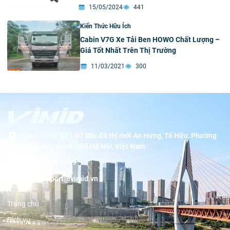
15/05/2024
441
Kiến Thức Hữu Ích
Cabin V7G Xe Tải Ben HOWO Chất Lượng –
Giá Tốt Nhất Trên Thị Trường
11/03/2021
300
Trụ sở chính:
BT1-07 khu đô thị mới An Hưng, Tố Hữu, Phường
Dương Nội, thành phố Hà Nội, Việt Nam
Hotline:
19001089
Email:
support@vimid.vn
Trang chủ
Dịch vụ