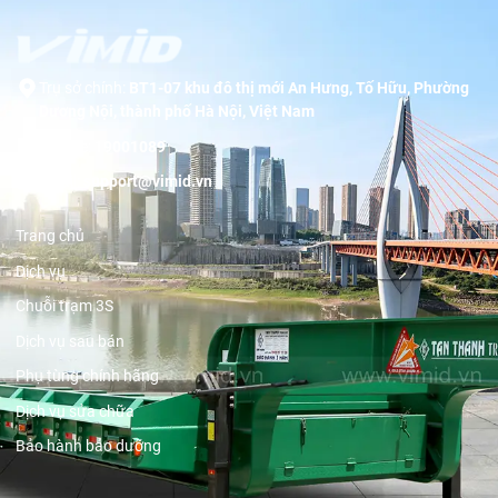
Trụ sở chính:
BT1-07 khu đô thị mới An Hưng, Tố Hữu, Phường
Dương Nội, thành phố Hà Nội, Việt Nam
Hotline:
19001089
Email:
support@vimid.vn
Trang chủ
Dịch vụ
Chuỗi trạm 3S
Dịch vụ sau bán
Phụ tùng chính hãng
Dịch vụ sửa chữa
Bảo hành bảo dưỡng