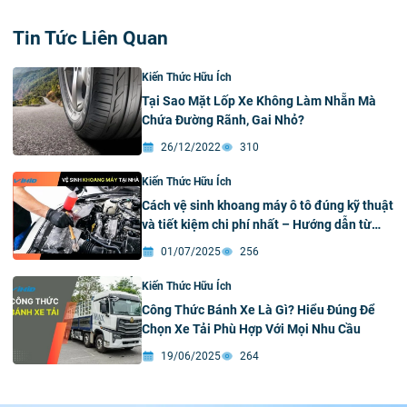
Tin Tức Liên Quan
Kiến Thức Hữu Ích
Tại Sao Mặt Lốp Xe Không Làm Nhẵn Mà
Chứa Đường Rãnh, Gai Nhỏ?
26/12/2022
310
Kiến Thức Hữu Ích
Cách vệ sinh khoang máy ô tô đúng kỹ thuật
và tiết kiệm chi phí nhất – Hướng dẫn từ
VIMID
01/07/2025
256
Kiến Thức Hữu Ích
Công Thức Bánh Xe Là Gì? Hiểu Đúng Để
Chọn Xe Tải Phù Hợp Với Mọi Nhu Cầu
19/06/2025
264