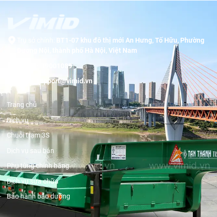
Trụ sở chính:
BT1-07 khu đô thị mới An Hưng, Tố Hữu, Phường
Dương Nội, thành phố Hà Nội, Việt Nam
Hotline:
19001089
Email:
support@vimid.vn
Trang chủ
Dịch vụ
Chuỗi trạm 3S
Dịch vụ sau bán
Phụ tùng chính hãng
Dịch vụ sửa chữa
Bảo hành bảo dưỡng