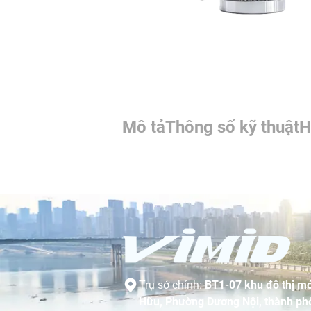
Mô tả
Thông số kỹ thuật
H
Trụ sở chính:
BT1-07 khu đô thị mớ
Hữu, Phường Dương Nội, thành phố