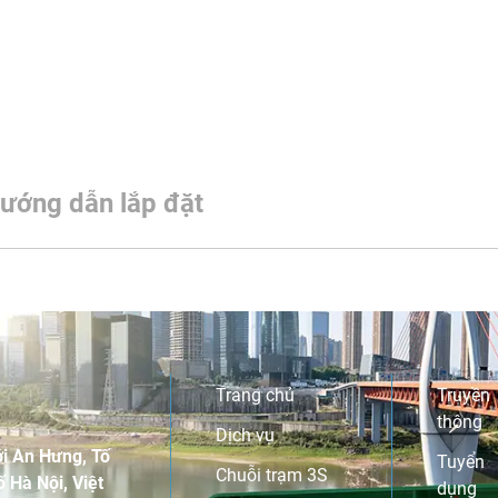
ướng dẫn lắp đặt
Trang chủ
Truyền
thông
Dịch vụ
i An Hưng, Tố
Tuyển
Chuỗi trạm 3S
 Hà Nội, Việt
dụng