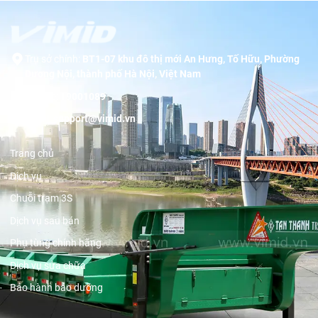
Trụ sở chính:
BT1-07 khu đô thị mới An Hưng, Tố Hữu, Phường
Dương Nội, thành phố Hà Nội, Việt Nam
Hotline:
19001089
Email:
support@vimid.vn
Trang chủ
Dịch vụ
Chuỗi trạm 3S
Dịch vụ sau bán
Phụ tùng chính hãng
Dịch vụ sửa chữa
Bảo hành bảo dưỡng