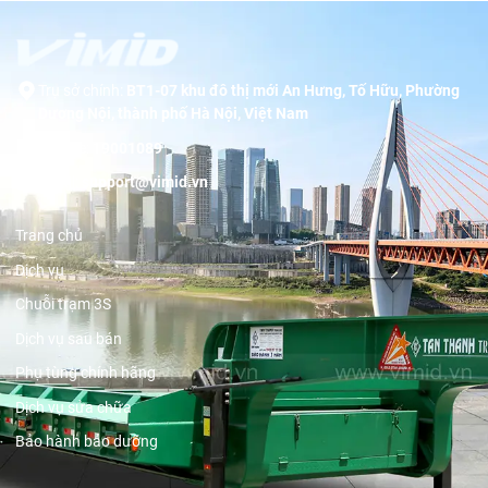
Trụ sở chính:
BT1-07 khu đô thị mới An Hưng, Tố Hữu, Phường
Dương Nội, thành phố Hà Nội, Việt Nam
Hotline:
19001089
Email:
support@vimid.vn
Trang chủ
Dịch vụ
Chuỗi trạm 3S
Dịch vụ sau bán
Phụ tùng chính hãng
Dịch vụ sửa chữa
Bảo hành bảo dưỡng