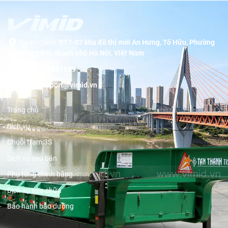
Trụ sở chính:
BT1-07 khu đô thị mới An Hưng, Tố Hữu, Phường
Dương Nội, thành phố Hà Nội, Việt Nam
Hotline:
19001089
Email:
support@vimid.vn
Trang chủ
Dịch vụ
Chuỗi trạm 3S
Dịch vụ sau bán
Phụ tùng chính hãng
Dịch vụ sửa chữa
Bảo hành bảo dưỡng