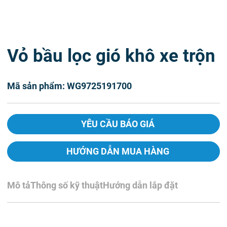
Vỏ bầu lọc gió khô xe trộn
Mã sản phẩm: WG9725191700
YÊU CẦU BÁO GIÁ
HƯỚNG DẪN MUA HÀNG
Mô tả
Thông số kỹ thuật
Hướng dẫn lắp đặt