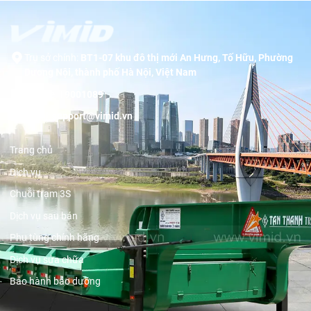
Trụ sở chính:
BT1-07 khu đô thị mới An Hưng, Tố Hữu, Phường
Dương Nội, thành phố Hà Nội, Việt Nam
Hotline:
19001089
Email:
support@vimid.vn
Trang chủ
Dịch vụ
Chuỗi trạm 3S
Dịch vụ sau bán
Phụ tùng chính hãng
Dịch vụ sửa chữa
Bảo hành bảo dưỡng