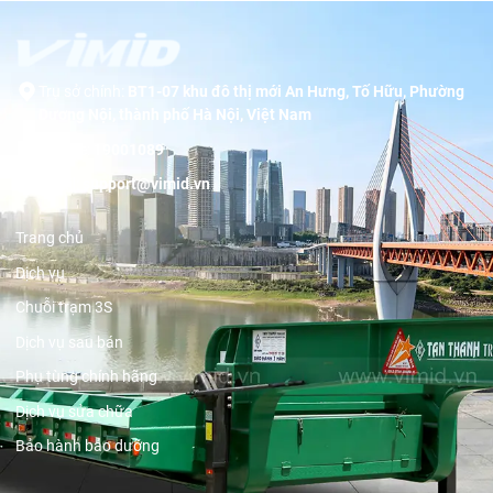
Trụ sở chính:
BT1-07 khu đô thị mới An Hưng, Tố Hữu, Phường
Dương Nội, thành phố Hà Nội, Việt Nam
Hotline:
19001089
Email:
support@vimid.vn
Trang chủ
Dịch vụ
Chuỗi trạm 3S
Dịch vụ sau bán
Phụ tùng chính hãng
Dịch vụ sửa chữa
Bảo hành bảo dưỡng