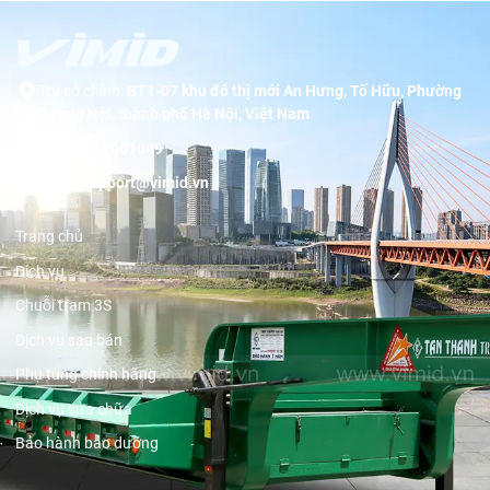
Trụ sở chính:
BT1-07 khu đô thị mới An Hưng, Tố Hữu, Phường
Dương Nội, thành phố Hà Nội, Việt Nam
Hotline:
19001089
Email:
support@vimid.vn
Trang chủ
Dịch vụ
Chuỗi trạm 3S
Dịch vụ sau bán
Phụ tùng chính hãng
Dịch vụ sửa chữa
Bảo hành bảo dưỡng