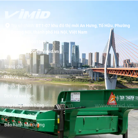
Trụ sở chính:
BT1-07 khu đô thị mới An Hưng, Tố Hữu, Phường
Dương Nội, thành phố Hà Nội, Việt Nam
Hotline:
19001089
Email:
support@vimid.vn
Trang chủ
Dịch vụ
Chuỗi trạm 3S
Dịch vụ sau bán
Phụ tùng chính hãng
Dịch vụ sửa chữa
Bảo hành bảo dưỡng