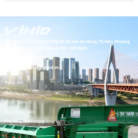
Trụ sở chính:
BT1-07 khu đô thị mới An Hưng, Tố Hữu, Phường
Dương Nội, thành phố Hà Nội, Việt Nam
Hotline:
19001089
Email:
support@vimid.vn
Trang chủ
Dịch vụ
Chuỗi trạm 3S
Dịch vụ sau bán
Phụ tùng chính hãng
Dịch vụ sửa chữa