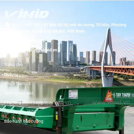
Trụ sở chính:
BT1-07 khu đô thị mới An Hưng, Tố Hữu, Phường
Dương Nội, thành phố Hà Nội, Việt Nam
Hotline:
19001089
Email:
support@vimid.vn
Trang chủ
Dịch vụ
Chuỗi trạm 3S
Dịch vụ sau bán
Phụ tùng chính hãng
Dịch vụ sửa chữa
Bảo hành bảo dưỡng