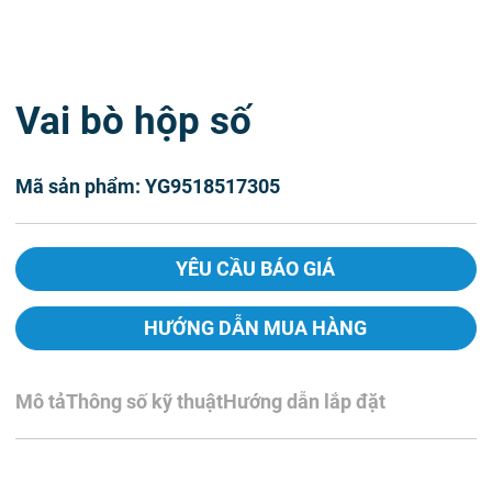
Vai bò hộp số
Mã sản phẩm: YG9518517305
YÊU CẦU BÁO GIÁ
HƯỚNG DẪN MUA HÀNG
Mô tả
Thông số kỹ thuật
Hướng dẫn lắp đặt