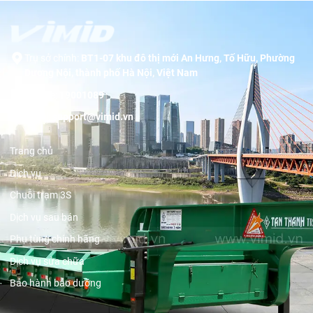
Trụ sở chính:
BT1-07 khu đô thị mới An Hưng, Tố Hữu, Phường
Dương Nội, thành phố Hà Nội, Việt Nam
Hotline:
19001089
Email:
support@vimid.vn
Trang chủ
Dịch vụ
Chuỗi trạm 3S
Dịch vụ sau bán
Phụ tùng chính hãng
Dịch vụ sửa chữa
Bảo hành bảo dưỡng