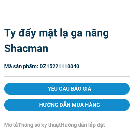
Ty đẩy mặt lạ ga năng
Shacman
Mã sản phẩm: DZ15221110040
YÊU CẦU BÁO GIÁ
HƯỚNG DẪN MUA HÀNG
Mô tả
Thông số kỹ thuật
Hướng dẫn lắp đặt