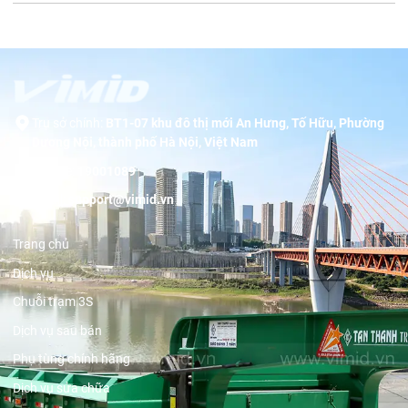
Trụ sở chính:
BT1-07 khu đô thị mới An Hưng, Tố Hữu, Phường
Dương Nội, thành phố Hà Nội, Việt Nam
Hotline:
19001089
Email:
support@vimid.vn
Trang chủ
Dịch vụ
Chuỗi trạm 3S
Dịch vụ sau bán
Phụ tùng chính hãng
Dịch vụ sửa chữa