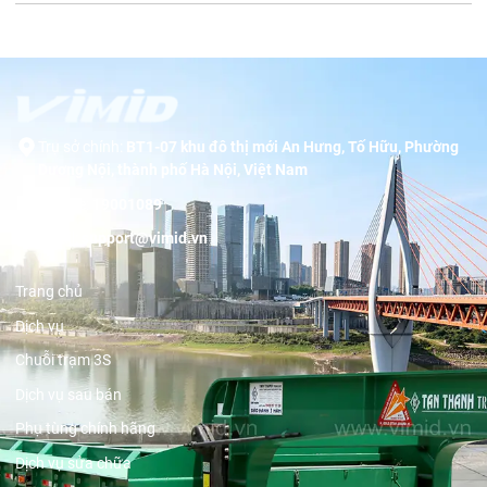
Trụ sở chính:
BT1-07 khu đô thị mới An Hưng, Tố Hữu, Phường
Dương Nội, thành phố Hà Nội, Việt Nam
Hotline:
19001089
Email:
support@vimid.vn
Trang chủ
Dịch vụ
Chuỗi trạm 3S
Dịch vụ sau bán
Phụ tùng chính hãng
Dịch vụ sửa chữa