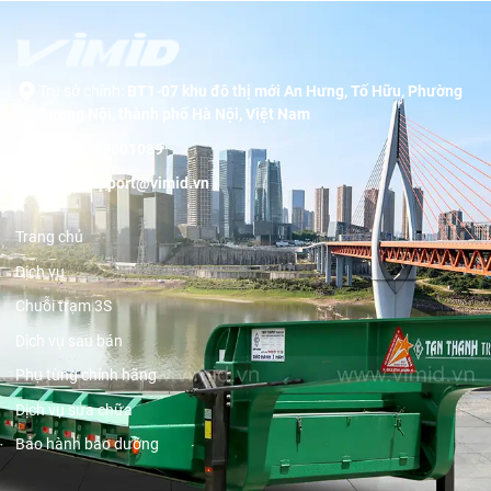
Trụ sở chính:
BT1-07 khu đô thị mới An Hưng, Tố Hữu, Phường
Dương Nội, thành phố Hà Nội, Việt Nam
Hotline:
19001089
Email:
support@vimid.vn
Trang chủ
Dịch vụ
Chuỗi trạm 3S
Dịch vụ sau bán
Phụ tùng chính hãng
Dịch vụ sửa chữa
Bảo hành bảo dưỡng