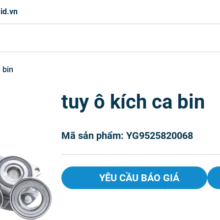
id.vn
 bin
tuy ô kích ca bin
Mã sản phẩm: YG9525820068
YÊU CẦU BÁO GIÁ