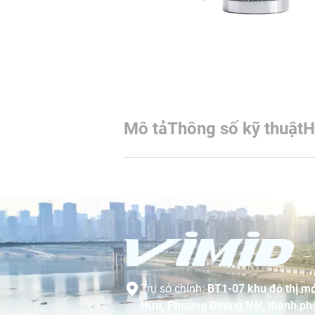
Mô tả
Thông số kỹ thuật
H
Trụ sở chính:
BT1-07 khu đô thị mớ
Hữu, Phường Dương Nội, thành phố