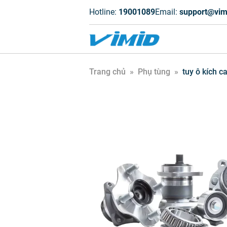
Hotline:
19001089
Email:
support@vim
Trang chủ
»
Phụ tùng
»
tuy ô kích ca