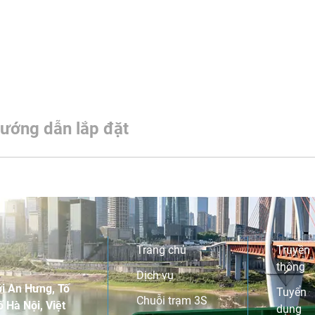
ướng dẫn lắp đặt
Trang chủ
Truyền
thông
Dịch vụ
i An Hưng, Tố
Tuyển
Chuỗi trạm 3S
 Hà Nội, Việt
dụng