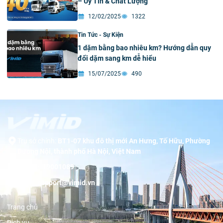
– Uy Tín & Chất Lượng
12/02/2025
1322
Tin Tức - Sự Kiện
1 dặm bằng bao nhiêu km? Hướng dẫn quy
đổi dặm sang km dễ hiểu
15/07/2025
490
Trụ sở chính:
BT1-07 khu đô thị mới An Hưng, Tố Hữu, Phường
Dương Nội, thành phố Hà Nội, Việt Nam
Hotline:
19001089
Email:
support@vimid.vn
Trang chủ
Dịch vụ