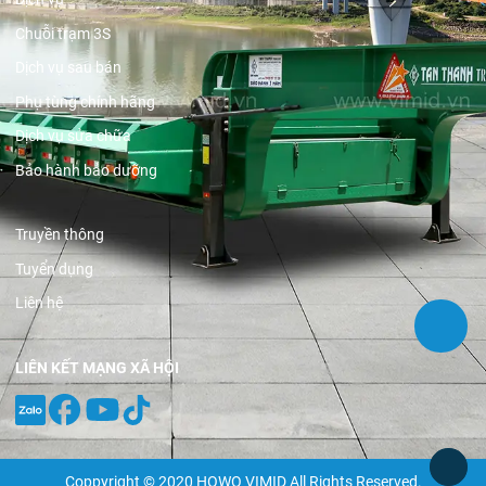
Chuỗi trạm 3S
Dịch vụ sau bán
Phụ tùng chính hãng
Dịch vụ sửa chữa
Bảo hành bảo dưỡng
Truyền thông
Tuyển dụng
Liên hệ
LIÊN KẾT MẠNG XÃ HỘI
Coppyright © 2020 HOWO VIMID All Rights Reserved.