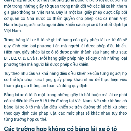
Giấy phép lái xe ô tô (hay thường gọi là bằng lái xe ô tô) được xem là
một trong những giấy tờ quan trọng nhất đối với các lái xe khi tham
gia giao thông tại Việt Nam. Đây là một loại giấy phép được cấp bởi
cơ quan có Nhà nước có thẩm quyền cho phép các cá nhân Việt
Nam hoặc người nước ngoài điều khiển các loại xe ô tô nhất định tại
Việt Nam.
Trong bằng lái xe ô tô sẽ ghi rõ hạng của giấy phép lái xe, từ đó sẽ
quy định các loại phương tiện mà người lái được phép điều khiển.
Hiện nay, giấy phép lái xe ô tô được phân thành sáu hạng như sau:
B1, B2, C, D, E và F. Mỗi hạng giấy phép này sẽ quy định những loại
phương tiện mà người lái được phép điều khiển.
Tùy theo nhu cầu và khả năng điều điều khiển xe của từng người, họ
có thể lựa chọn các hạng giấy phép khác nhau để thực hiện việc
tham gia giao thông an toàn và đúng quy định.
Bằng lái xe ô tô là một trong những giấy tờ bắt buộc mà lái xe phải
có khi điều khiển xe ô tô trên đường tại Việt Nam. Nếu như không có
bằng lái xe ô tô mà vẫn điều khiển xe trên đường thì sẽ bị xử phạt
theo quy định của pháp luật, các mức phạt sẽ khác nhau tùy theo
từng trường hợp cụ thể.
Các trường hợp không có bằng lái xe ô tô