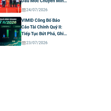
Dấu Mốc Chuyển Mình
Chiến Lược
24/07/2026
VIMID Công Bố Báo
Cáo Tài Chính Quý II:
Tiếp Tục Bứt Phá, Ghi
Nhận Doanh Thu Và
23/07/2026
Lợi Nhuận Kỷ Lục