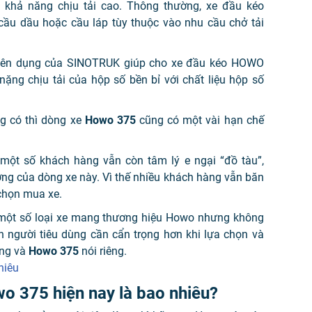
khả năng chịu tải cao. Thông thường, xe đầu kéo
ầu dầu hoặc cầu láp tùy thuộc vào nhu cầu chở tải
yên dụng của SINOTRUK giúp cho xe đầu kéo HOWO
ặng chịu tải của hộp số bền bỉ với chất liệu hộp số
 có thì dòng xe
Howo 375
cũng có một vài hạn chế
một số khách hàng vẫn còn tâm lý e ngại “đồ tàu”,
ượng của dòng xe này. Vì thế nhiều khách hàng vẫn băn
 chọn mua xe.
ện một số loại xe mang thương hiệu Howo nhưng không
n người tiêu dùng cần cẩn trọng hơn khi lựa chọn và
ng và
Howo 375
nói riêng.
hiêu
wo 375 hiện nay là bao nhiêu?