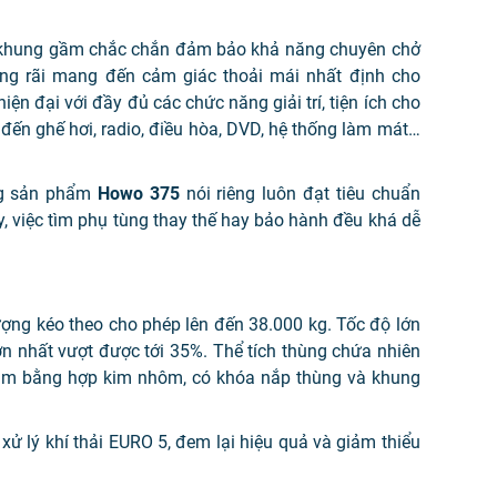
g khung gầm chắc chắn đảm bảo khả năng chuyên chở
 rãi mang đến cảm giác thoải mái nhất định cho
hiện đại với đầy đủ các chức năng giải trí, tiện ích cho
 đến ghế hơi, radio, điều hòa, DVD, hệ thống làm mát…
g sản phẩm
Howo 375
nói riêng luôn đạt tiêu chuẩn
vậy, việc tìm phụ tùng thay thế hay bảo hành đều khá dễ
ối lượng kéo theo cho phép lên đến 38.000 kg. Tốc độ lớn
ớn nhất vượt được tới 35%. Thể tích thùng chứa nhiên
c làm bằng hợp kim nhôm, có khóa nắp thùng và khung
xử lý khí thải EURO 5, đem lại hiệu quả và giảm thiểu