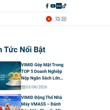
n Tức Nổi Bật
VIMID Góp Mặt Trong
TOP 5 Doanh Nghiệp
Nộp Ngân Sách Lớn
Nhất Việt Nam Năm
03/08/2026
2026 Ngành Ô Tô Tư
VIMID Động Thổ Nhà
Nhân
Máy VMASS – Đánh