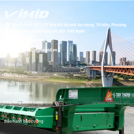
Trụ sở chính:
BT1-07 khu đô thị mới An Hưng, Tố Hữu, Phường
Dương Nội, thành phố Hà Nội, Việt Nam
Hotline:
19001089
Email:
support@vimid.vn
Trang chủ
Dịch vụ
Chuỗi trạm 3S
Dịch vụ sau bán
Phụ tùng chính hãng
Dịch vụ sửa chữa
Bảo hành bảo dưỡng