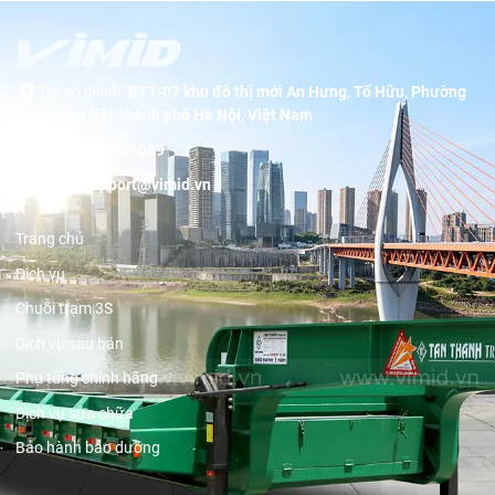
Trụ sở chính:
BT1-07 khu đô thị mới An Hưng, Tố Hữu, Phường
Dương Nội, thành phố Hà Nội, Việt Nam
Hotline:
19001089
Email:
support@vimid.vn
Trang chủ
Dịch vụ
Chuỗi trạm 3S
Dịch vụ sau bán
Phụ tùng chính hãng
Dịch vụ sửa chữa
Bảo hành bảo dưỡng