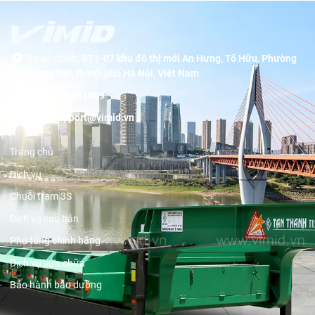
Trụ sở chính:
BT1-07 khu đô thị mới An Hưng, Tố Hữu, Phường
Dương Nội, thành phố Hà Nội, Việt Nam
Hotline:
19001089
Email:
support@vimid.vn
Trang chủ
Dịch vụ
Chuỗi trạm 3S
Dịch vụ sau bán
Phụ tùng chính hãng
Dịch vụ sửa chữa
Bảo hành bảo dưỡng