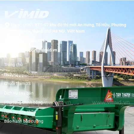
Trụ sở chính:
BT1-07 khu đô thị mới An Hưng, Tố Hữu, Phường
Dương Nội, thành phố Hà Nội, Việt Nam
Hotline:
19001089
Email:
support@vimid.vn
Trang chủ
Dịch vụ
Chuỗi trạm 3S
Dịch vụ sau bán
Phụ tùng chính hãng
Dịch vụ sửa chữa
Bảo hành bảo dưỡng