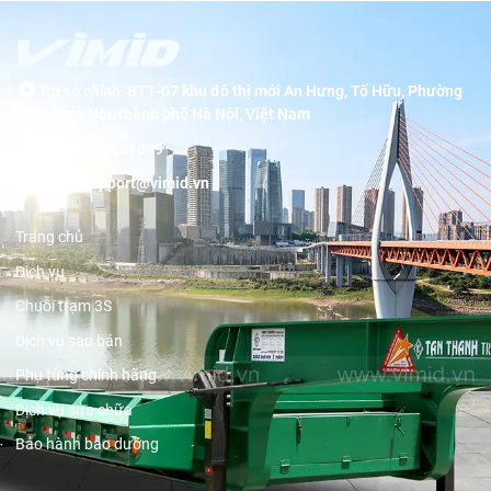
Trụ sở chính:
BT1-07 khu đô thị mới An Hưng, Tố Hữu, Phường
Dương Nội, thành phố Hà Nội, Việt Nam
Hotline:
19001089
Email:
support@vimid.vn
Trang chủ
Dịch vụ
Chuỗi trạm 3S
Dịch vụ sau bán
Phụ tùng chính hãng
Dịch vụ sửa chữa
Bảo hành bảo dưỡng