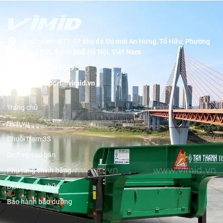
Trụ sở chính:
BT1-07 khu đô thị mới An Hưng, Tố Hữu, Phường
Dương Nội, thành phố Hà Nội, Việt Nam
Hotline:
19001089
Email:
support@vimid.vn
Trang chủ
Dịch vụ
Chuỗi trạm 3S
Dịch vụ sau bán
Phụ tùng chính hãng
Dịch vụ sửa chữa
Bảo hành bảo dưỡng