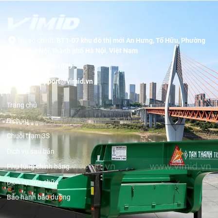
Trụ sở chính:
BT1-07 khu đô thị mới An Hưng, Tố Hữu, Phường
Dương Nội, thành phố Hà Nội, Việt Nam
Hotline:
19001089
Email:
support@vimid.vn
Trang chủ
Dịch vụ
Chuỗi trạm 3S
Dịch vụ sau bán
Phụ tùng chính hãng
Dịch vụ sửa chữa
Bảo hành bảo dưỡng