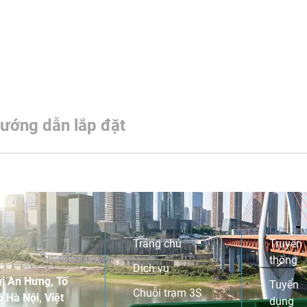
ướng dẫn lắp đặt
Trang chủ
Truyền
thông
Dịch vụ
i An Hưng, Tố
Tuyển
Chuỗi trạm 3S
 Hà Nội, Việt
dụng