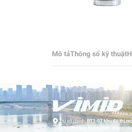
Mô tả
Thông số kỹ thuật
H
Trụ sở chính:
BT1-07 khu đô thị mớ
Hữu, Phường Dương Nội, thành phố