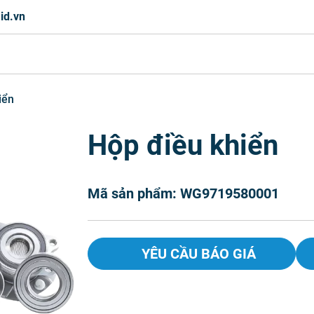
id.vn
iển
Hộp điều khiển
Mã sản phẩm: WG9719580001
YÊU CẦU BÁO GIÁ