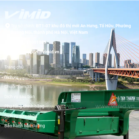
Trụ sở chính:
BT1-07 khu đô thị mới An Hưng, Tố Hữu, Phường
Dương Nội, thành phố Hà Nội, Việt Nam
Hotline:
19001089
Email:
support@vimid.vn
Trang chủ
Dịch vụ
Chuỗi trạm 3S
Dịch vụ sau bán
Phụ tùng chính hãng
Dịch vụ sửa chữa
Bảo hành bảo dưỡng