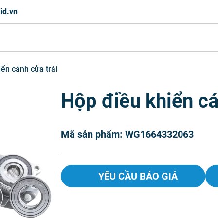
id.vn
iển cánh cửa trái
Hộp điều khiển cá
Mã sản phẩm: WG1664332063
YÊU CẦU BÁO GIÁ