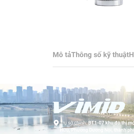
Mô tả
Thông số kỹ thuật
H
Trụ sở chính:
BT1-07 khu đô thị mớ
Hữu, Phường Dương Nội, thành phố