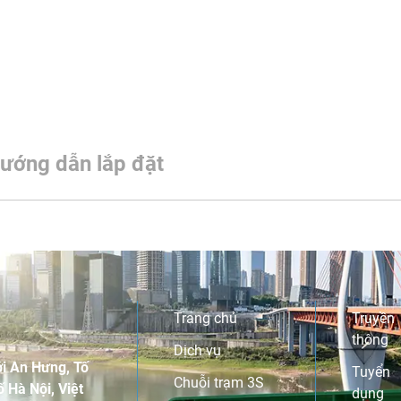
ướng dẫn lắp đặt
Trang chủ
Truyền
thông
Dịch vụ
i An Hưng, Tố
Tuyển
Chuỗi trạm 3S
 Hà Nội, Việt
dụng