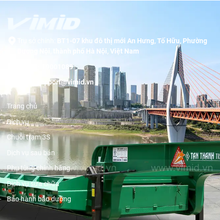
Trụ sở chính:
BT1-07 khu đô thị mới An Hưng, Tố Hữu, Phường
Dương Nội, thành phố Hà Nội, Việt Nam
Hotline:
19001089
Email:
support@vimid.vn
Trang chủ
Dịch vụ
Chuỗi trạm 3S
Dịch vụ sau bán
Phụ tùng chính hãng
Dịch vụ sửa chữa
Bảo hành bảo dưỡng