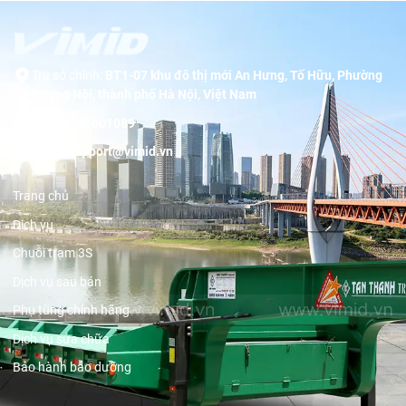
Trụ sở chính:
BT1-07 khu đô thị mới An Hưng, Tố Hữu, Phường
Dương Nội, thành phố Hà Nội, Việt Nam
Hotline:
19001089
Email:
support@vimid.vn
Trang chủ
Dịch vụ
Chuỗi trạm 3S
Dịch vụ sau bán
Phụ tùng chính hãng
Dịch vụ sửa chữa
Bảo hành bảo dưỡng