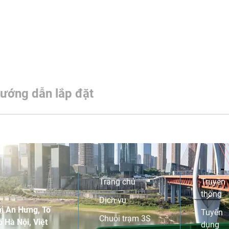
ướng dẫn lắp đặt
Trang chủ
Truyền
thông
Dịch vụ
i An Hưng, Tố
Tuyển
Chuỗi trạm 3S
 Hà Nội, Việt
dụng