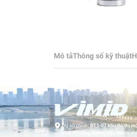
Mô tả
Thông số kỹ thuật
H
Trụ sở chính:
BT1-07 khu đô thị mớ
Hữu, Phường Dương Nội, thành phố