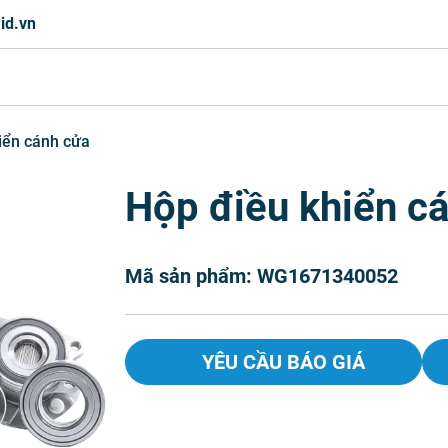
id.vn
iển cánh cửa
Hộp điều khiển c
Mã sản phẩm: WG1671340052
YÊU CẦU BÁO GIÁ