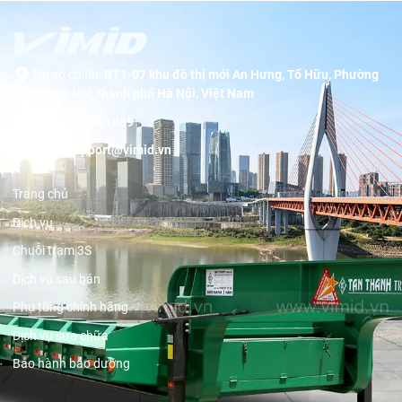
Trụ sở chính:
BT1-07 khu đô thị mới An Hưng, Tố Hữu, Phường
Dương Nội, thành phố Hà Nội, Việt Nam
Hotline:
19001089
Email:
support@vimid.vn
Trang chủ
Dịch vụ
Chuỗi trạm 3S
Dịch vụ sau bán
Phụ tùng chính hãng
Dịch vụ sửa chữa
Bảo hành bảo dưỡng