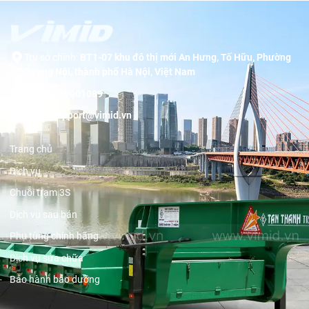
Trụ sở chính:
BT1-07 khu đô thị mới An Hưng, Tố Hữu, Phường
Dương Nội, thành phố Hà Nội, Việt Nam
Hotline:
19001089
Email:
support@vimid.vn
Trang chủ
Dịch vụ
Chuỗi trạm 3S
Dịch vụ sau bán
Phụ tùng chính hãng
Dịch vụ sửa chữa
Bảo hành bảo dưỡng