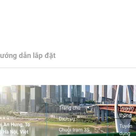
ướng dẫn lắp đặt
Trang chủ
Truyền
thông
Dịch vụ
i An Hưng, Tố
Tuyển
Chuỗi trạm 3S
 Hà Nội, Việt
dụng