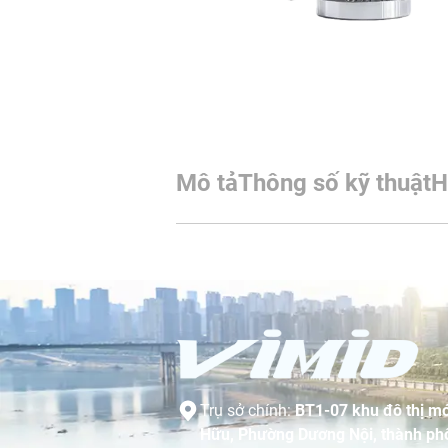
Mô tả
Thông số kỹ thuật
H
Trụ sở chính:
BT1-07 khu đô thị mớ
Hữu, Phường Dương Nội, thành phố