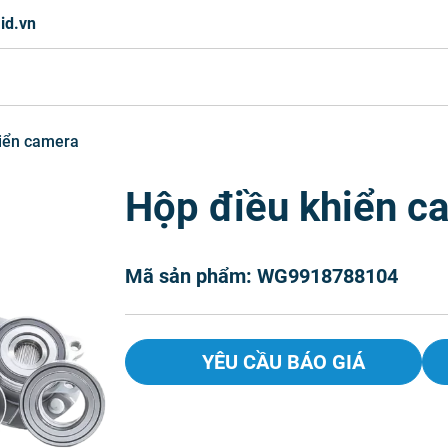
id.vn
iển camera
Hộp điều khiển c
Mã sản phẩm: WG9918788104
YÊU CẦU BÁO GIÁ