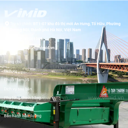
Trụ sở chính:
BT1-07 khu đô thị mới An Hưng, Tố Hữu, Phường
Dương Nội, thành phố Hà Nội, Việt Nam
Hotline:
19001089
Email:
support@vimid.vn
Trang chủ
Dịch vụ
Chuỗi trạm 3S
Dịch vụ sau bán
Phụ tùng chính hãng
Dịch vụ sửa chữa
Bảo hành bảo dưỡng