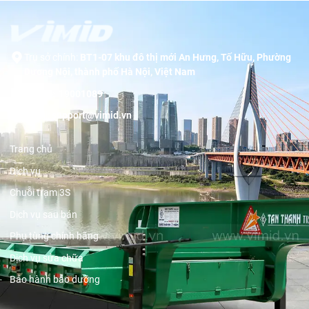
Trụ sở chính:
BT1-07 khu đô thị mới An Hưng, Tố Hữu, Phường
Dương Nội, thành phố Hà Nội, Việt Nam
Hotline:
19001089
Email:
support@vimid.vn
Trang chủ
Dịch vụ
Chuỗi trạm 3S
Dịch vụ sau bán
Phụ tùng chính hãng
Dịch vụ sửa chữa
Bảo hành bảo dưỡng