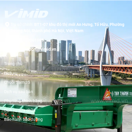
Trụ sở chính:
BT1-07 khu đô thị mới An Hưng, Tố Hữu, Phường
Dương Nội, thành phố Hà Nội, Việt Nam
Hotline:
19001089
Email:
support@vimid.vn
Trang chủ
Dịch vụ
Chuỗi trạm 3S
Dịch vụ sau bán
Phụ tùng chính hãng
Dịch vụ sửa chữa
Bảo hành bảo dưỡng