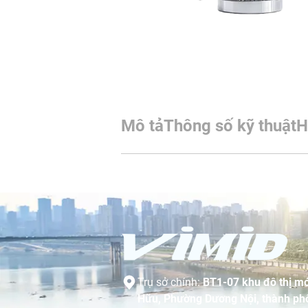
Mô tả
Thông số kỹ thuật
H
Trụ sở chính:
BT1-07 khu đô thị mớ
Hữu, Phường Dương Nội, thành phố