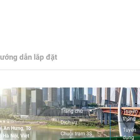
ướng dẫn lắp đặt
Trang chủ
Truyền
thông
Dịch vụ
i An Hưng, Tố
Tuyển
Chuỗi trạm 3S
 Hà Nội, Việt
dụng