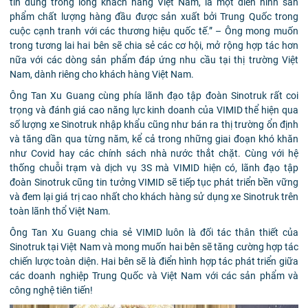
tin dùng trong lòng khách hàng Việt Nam, là một điển hình sản
phẩm chất lượng hàng đầu được sản xuất bởi Trung Quốc trong
cuộc cạnh tranh với các thương hiệu quốc tế.” – Ông mong muốn
trong tương lai hai bên sẽ chia sẻ các cơ hội, mở rộng hợp tác hơn
nữa với các dòng sản phẩm đáp ứng nhu cầu tại thị trường Việt
Nam, dành riêng cho khách hàng Việt Nam.
Ông Tan Xu Guang cùng phía lãnh đạo tập đoàn Sinotruk rất coi
trọng và đánh giá cao năng lực kinh doanh của VIMID thể hiện qua
số lượng xe Sinotruk nhập khẩu cũng như bán ra thị trường ổn định
và tăng dần qua từng năm, kể cả trong những giai đoạn khó khăn
như Covid hay các chính sách nhà nước thắt chặt. Cùng với hệ
thống chuỗi trạm và dịch vụ 3S mà VIMID hiện có, lãnh đạo tập
đoàn Sinotruk cũng tin tưởng VIMID sẽ tiếp tục phát triển bền vững
và đem lại giá trị cao nhất cho khách hàng sử dụng xe Sinotruk trên
toàn lãnh thổ Việt Nam.
Ông Tan Xu Guang chia sẻ VIMID luôn là đối tác thân thiết của
Sinotruk tại Việt Nam và mong muốn hai bên sẽ tăng cường hợp tác
chiến lược toàn diện. Hai bên sẽ là điển hình hợp tác phát triển giữa
các doanh nghiệp Trung Quốc và Việt Nam với các sản phẩm và
công nghệ tiên tiến!