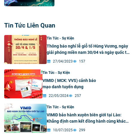
Tin Tức Liên Quan
Tin Tức - Sự Kiện
Thông báo nghỉ lễ giỗ tổ Hùng Vương, ngày
giải phóng miền nam 30/04 và ngày quốc tế
lao động 01/05
27/04/2023
157
Tin Tức - Sự Kiện
VIMID ( MCK: VVS) cảnh báo
mạo danh tuyển dụng
22/05/2024
257
Tin Tức - Sự Kiện
VIMID bảo hành xuyên biên giới tại Lào:
Khẳng định cam kết đồng hành cùng khách
hàng
10/07/2025
299