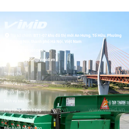
Trụ sở chính:
BT1-07 khu đô thị mới An Hưng, Tố Hữu, Phường
Dương Nội, thành phố Hà Nội, Việt Nam
Hotline:
19001089
Email:
support@vimid.vn
Trang chủ
Dịch vụ
Chuỗi trạm 3S
Dịch vụ sau bán
Phụ tùng chính hãng
Dịch vụ sửa chữa
Bảo hành bảo dưỡng