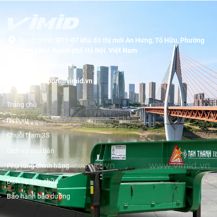
Trụ sở chính:
BT1-07 khu đô thị mới An Hưng, Tố Hữu, Phường
Dương Nội, thành phố Hà Nội, Việt Nam
Hotline:
19001089
Email:
support@vimid.vn
Trang chủ
Dịch vụ
Chuỗi trạm 3S
Dịch vụ sau bán
Phụ tùng chính hãng
Dịch vụ sửa chữa
Bảo hành bảo dưỡng