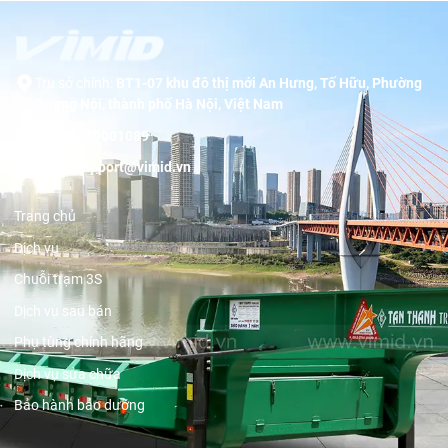
Trụ sở chính:
BT1-07 khu đô thị mới An Hưng, Tố Hữu, Phường
Dương Nội, thành phố Hà Nội, Việt Nam
Hotline:
19001089
Email:
support@vimid.vn
Trang chủ
Dịch vụ
Chuỗi trạm 3S
Dịch vụ sau bán
Phụ tùng chính hãng
Dịch vụ sửa chữa
Bảo hành bảo dưỡng