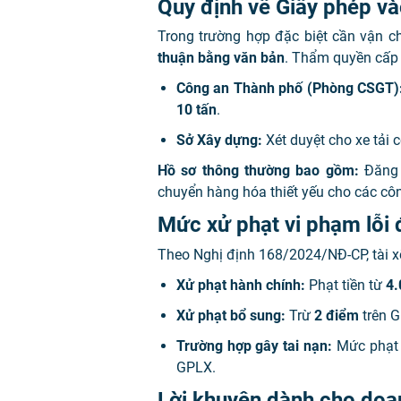
Quy định về Giấy phép v
Trong trường hợp đặc biệt cần vận c
thuận bằng văn bản
. Thẩm quyền cấp
Công an Thành phố (Phòng CSGT)
10 tấn
.
Sở Xây dựng:
Xét duyệt cho xe tải 
Hồ sơ thông thường bao gồm:
Đăng 
chuyển hàng hóa thiết yếu cho các công
Mức xử phạt vi phạm lỗi 
Theo Nghị định 168/2024/NĐ-CP, tài xế
Xử phạt hành chính:
Phạt tiền từ
4.
Xử phạt bổ sung:
Trừ
2 điểm
trên G
Trường hợp gây tai nạn:
Mức phạt 
GPLX.
Lời khuyên dành cho doan