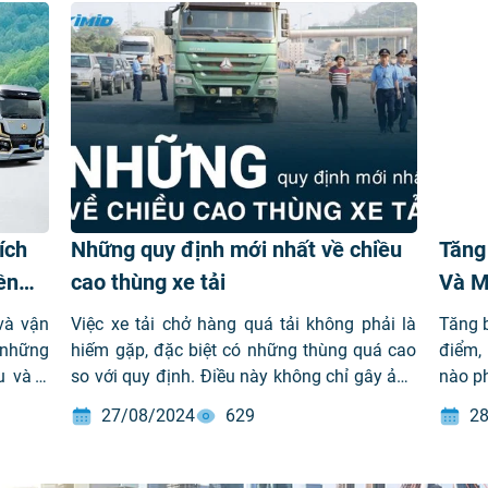
ích
Những quy định mới nhất về chiều
Tăng
ền
cao thùng xe tải
Và M
và vận
Việc xe tải chở hàng quá tải không phải là
Tăng b
 những
hiếm gặp, đặc biệt có những thùng quá cao
điểm,
ệu và ô
so với quy định. Điều này không chỉ gây ảnh
nào ph
h thức
hưởng đến an toàn giao thông mà còn tiềm
27/08/2024
629
28
ng toàn
ẩn nhiều nguy hiểm khác. Để tránh bị phạt
ng một
và đảm bảo an toàn khi tham gia […]
ện với