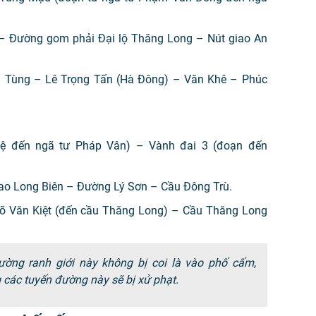
–
Đường gom phải Đại lộ Thăng Long
–
Nút giao An
g Tùng
–
Lê Trọng Tấn (Hà Đông)
–
Văn Khê
–
Phúc
uệ đến ngã tư Pháp Vân)
–
Vành đai 3 (đoạn đến
iao Long Biên
–
Đường Lý Sơn
–
Cầu Đông Trù.
õ Văn Kiệt (đến cầu Thăng Long)
–
Cầu Thăng Long
ường ranh giới này không bị coi là vào phố cấm,
 các tuyến đường này sẽ bị xử phạt.