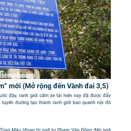
m” mới (Mở rộng đến Vành đai 3,5)
rước đây, ranh giới cấm xe tải hiện nay đã được đẩy
c tuyến đường tạo thành ranh giới bao quanh nội đô
Tùng Mậu (đoạn từ ngã tư Phạm Văn Đồng đến ngã