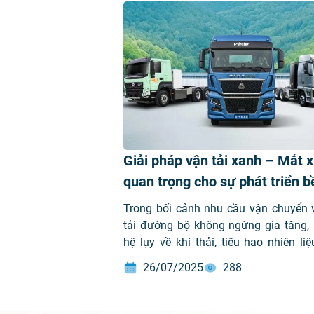
Giải pháp vận tải xanh – Mắt x
quan trọng cho sự phát triển b
vững
Trong bối cảnh nhu cầu vận chuyển 
tải đường bộ không ngừng gia tăng,
hệ lụy về khí thải, tiêu hao nhiên li
nhiễm môi trường đang trở thành thác
26/07/2025
288
lớn đối với mục tiêu phát triển bền vữ
cầu. Trước bài toán đó, việc xây dự
hệ thống giao thông vận tải thân thi