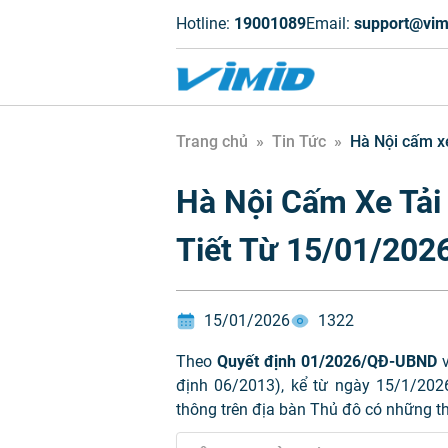
Hotline:
19001089
Email:
support@vim
Trang chủ
»
Tin Tức
»
Hà Nội cấm xe 
Hà Nội Cấm Xe Tải 
Tiết Từ 15/01/202
15/01/2026
1322
Theo
Quyết định 01/2026/QĐ-UBND
v
định 06/2013), kể từ ngày 15/1/202
thông trên địa bàn Thủ đô có những t