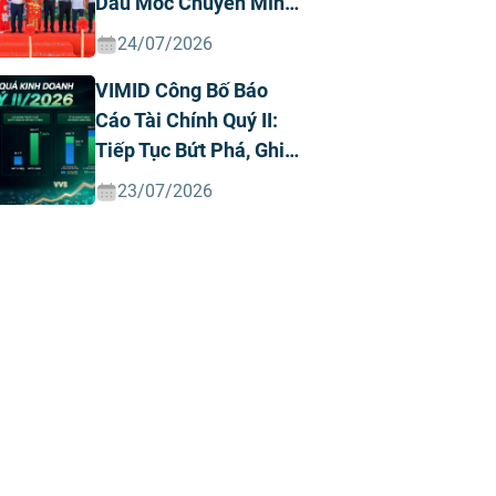
Dấu Mốc Chuyển Mình
Chiến Lược
24/07/2026
VIMID Công Bố Báo
Cáo Tài Chính Quý II:
Tiếp Tục Bứt Phá, Ghi
Nhận Doanh Thu Và
23/07/2026
Lợi Nhuận Kỷ Lục