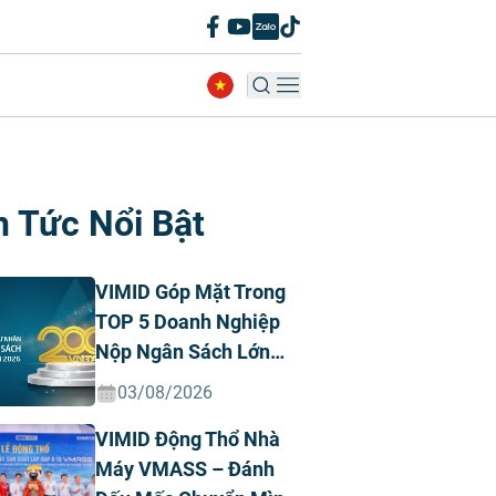
n Tức Nổi Bật
VIMID Góp Mặt Trong
TOP 5 Doanh Nghiệp
Nộp Ngân Sách Lớn
Nhất Việt Nam Năm
03/08/2026
2026 Ngành Ô Tô Tư
VIMID Động Thổ Nhà
Nhân
Máy VMASS – Đánh