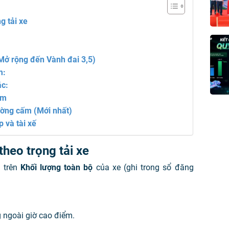
g tải xe
Mở rộng đến Vành đai 3,5)
m:
ắc:
ấm
ường cấm (Mới nhất)
 và tài xế
heo trọng tải xe
 trên
Khối lượng toàn bộ
của xe (ghi trong sổ đăng
 ngoài giờ cao điểm.