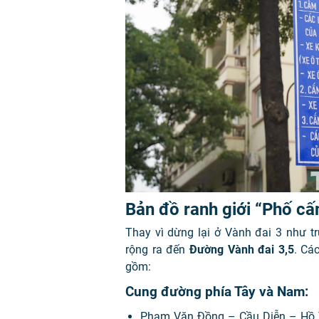
Bản đồ ranh giới “Phố cấ
Thay vì dừng lại ở Vành đai 3 như t
rộng ra đến
Đường Vành đai 3,5
. Cá
gồm:
Cung đường phía Tây và Nam:
Phạm Văn Đồng
–
Cầu Diễn
–
Hồ 