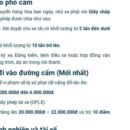
ào phố cấm
huyển hàng hóa ban ngày, chủ xe phải xin
Giấy chấp
 phép được chia như sau:
:
Xét duyệt cho xe tải có khối lượng từ
2 tấn đến dưới
có khối lượng từ
10 tấn trở lên
.
ký xe, Đăng kiểm, lệnh điều xe hoặc hợp đồng vận
 trình, dự án trong nội thành.
đi vào đường cấm (Mới nhất)
 vi phạm sẽ bị xử phạt rất nặng để răn đe:
000.000đ đến 6.000.000đ
.
iấy phép lái xe (GPLX).
tăng lên
20.000.000đ – 22.000.000đ
và trừ
10 điểm
h nghiệp và tài xế