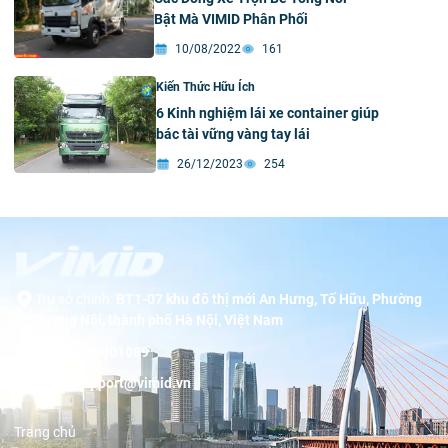
Bật Mà VIMID Phân Phối
10/08/2022
161
Kiến Thức Hữu Ích
6 Kinh nghiệm lái xe container giúp
bác tài vững vàng tay lái
26/12/2023
254
Trụ sở chính:
BT1-07 khu đô thị mới An Hưng, Tố Hữu, Phường
Dương Nội, thành phố Hà Nội, Việt Nam
Hotline:
19001089
Email:
support@vimid.vn
Trang chủ