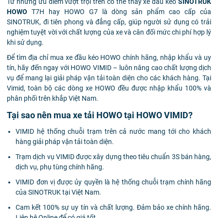
Từ những ưu điểm vượt trội trên có thể thấy xe đầu kéo
SINOTRUK
HOWO
T7H hay HOWO G7 là dòng sản phẩm cao cấp của
SINOTRUK, đi tiên phong và đẳng cấp, giúp người sử dụng có trải
nghiệm tuyệt vời với chất lượng của xe và cân đối mức chi phí hợp lý
khi sử dụng.
Để tìm địa chỉ mua xe đầu kéo HOWO chính hãng, nhập khẩu và uy
tín, hãy đến ngay với HOWO VIMID – luôn nâng cao chất lượng dịch
vụ để mang lại giải pháp vận tải toàn diện cho các khách hàng. Tại
Vimid, toàn bộ các dòng xe HOWO đều được nhập khẩu 100% và
phân phối trên khắp Việt Nam.
Tại sao nên mua xe tải HOWO tại HOWO VIMID?
VIMID hệ thống chuỗi trạm trên cả nước mang tới cho khách
hàng giải pháp vận tải toàn diện.
Trạm dịch vụ VIMID được xây dựng theo tiêu chuẩn 3S bán hàng,
dịch vụ, phụ tùng chính hãng.
VIMID đơn vị được ủy quyền là hệ thống chuỗi trạm chính hãng
của SINOTRUK tại Việt Nam.
Cam kết 100% sự uy tín và chất lượng. Đảm bảo xe chính hãng.
Liên hệ Online để có giá tốt.