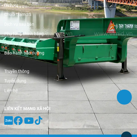
Dịch vụ
Chuỗi trạm 3S
Dịch vụ sau bán
Phụ tùng chính hãng
Dịch vụ sửa chữa
Bảo hành bảo dưỡng
Truyền thông
Tuyển dụng
Liên hệ
LIÊN KẾT MẠNG XÃ HỘI