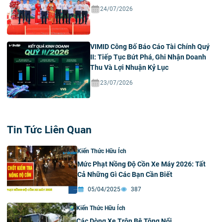
24/07/2026
VIMID Công Bố Báo Cáo Tài Chính Quý
II: Tiếp Tục Bứt Phá, Ghi Nhận Doanh
Thu Và Lợi Nhuận Kỷ Lục
23/07/2026
Tin Tức Liên Quan
Kiến Thức Hữu Ích
Mức Phạt Nồng Độ Cồn Xe Máy 2026: Tất
Cả Những Gì Các Bạn Cần Biết
05/04/2025
387
Kiến Thức Hữu Ích
Các Dòng Xe Trộn Bê Tông Nổi