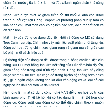
chặn rò rỉ nước giữa khối xi lanh và đầu xi lanh, ngăn chặn khả năng
rò rỉ dầu.
Ngoài việc được thiết kế giảm tiếng ốn thì khối xi lanh còn được
trang bị bởi vật liệu Gang Graphit với phương pháp đúc ly tâm có
khả năng chịu mài mòn cao, có độ bền cao hơn, độ cứng tốt hơn và
ổn định hơn.
Mặt máy của động cơ được đúc liền khối và động cơ MC sử dụng
Trục Cam trực tiếp. Chính nhờ vậy mà hiệu suất phân phối tăng lên,
động cơ hoạt động chính xác, giảm rung và giảm ma sát giữa các
bộ phận một cách hiệu quả.
Hệ thống điện của động cơ đều được trang bị bằng các linh kiện của
hãng BOSCH, một hãng linh kiện nổi tiếng của Đức đảm bảo độ bền,
giảm hỏng hóc trong quá trình vận hành. Hãng linh kiện này cũng
được Sinotruk ưu tiên lựa chọn để trang bị cho hệ thống bơm nhiên
liệu, giúp ngăn chặn không cho lọt dầu vào động cơ và loại bỏ các
nguy cơ lẫn dầu bôi trơn và dầu diesel.
Hệ thống làm mát sử dụng công nghệ MAN để tối ưu hoá bố trí của
bình nước phụ. Thiết kế hồi khí có tác dụng làm mát tốt hơn cho
động cơ. Công suất của động cơ có thể điều chỉnh theo ý muốn