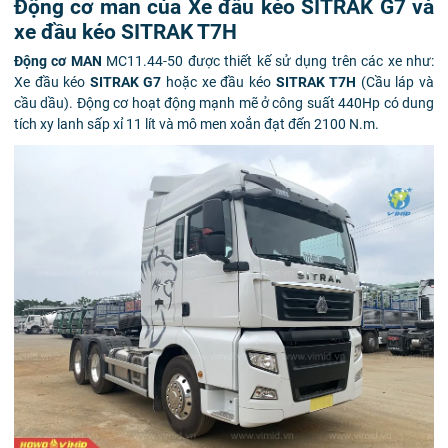
Động cơ man của Xe đầu kéo SITRAK G7 và
xe đầu kéo SITRAK T7H
Động cơ MAN
MC11.44-50 được thiết kế sử dụng trên các xe như:
Xe đầu kéo
SITRAK G7
hoặc xe đầu kéo
SITRAK T7H
(Cầu láp và
cầu dầu). Động cơ hoạt động mạnh mẽ ở công suất 440Hp có dung
tích xy lanh sấp xỉ 11 lít và mô men xoắn đạt đến 2100 N.m.