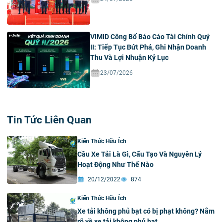
VIMID Công Bố Báo Cáo Tài Chính Quý
II: Tiếp Tục Bứt Phá, Ghi Nhận Doanh
Thu Và Lợi Nhuận Kỷ Lục
23/07/2026
Tin Tức Liên Quan
Kiến Thức Hữu Ích
Cầu Xe Tải Là Gì, Cấu Tạo Và Nguyên Lý
Hoạt Động Như Thế Nào
20/12/2022
874
Kiến Thức Hữu Ích
Xe tải không phủ bạt có bị phạt không? Nắm
rõ về xe tải không phủ bạt