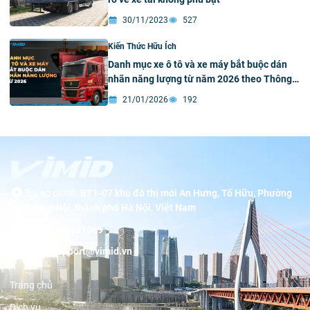
30/11/2023
527
Kiến Thức Hữu Ích
Danh mục xe ô tô và xe máy bắt buộc dán
nhãn năng lượng từ năm 2026 theo Thông
tư 69/2025/TT-BXD
21/01/2026
192
Trụ sở chính:
BT1-07 khu đô thị mới An Hưng, Tố Hữu, Phường
Dương Nội, thành phố Hà Nội, Việt Nam
Hotline:
19001089
Email:
support@vimid.vn
Trang chủ
Dịch vụ