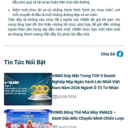
đầu phú quý và lái xe an toàn trên mọi nẻo đường.
Năm mới chúc lái xe có những hành trình “bình an, may mắn”, nơi
mỗi chuyến đi đều là một chặng đường đẹp và an toàn.
Trên đây là những câu chúc tết ý nghĩa mà VIMID đã gửi tới bạn. Hy
vọng rằng bạn đã tìm thấy những lời chúc phù hợp để gửi đến những
người thân yêu trong dịp đầu năm mới. VIMID chúc bạn một năm mới
an khang, thịnh vượng, tiền đầy túi, phúc lộc đầy nhà.
Chia Sẻ:
Tin Tức Nổi Bật
VIMID Góp Mặt Trong TOP 5 Doanh
Nghiệp Nộp Ngân Sách Lớn Nhất Việt
Nam Năm 2026 Ngành Ô Tô Tư Nhân
03/08/2026
VIMID Động Thổ Nhà Máy VMASS –
Đánh Dấu Mốc Chuyển Mình Chiến Lược
24/07/2026