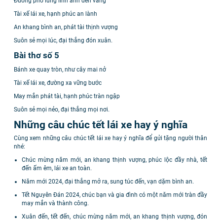
Đường phố lung linh ánh đèn vàng
Tài xế lái xe, hạnh phúc an lành
An khang bình an, phát tài thịnh vượng
Suôn sẻ mọi lúc, đại thắng đón xuân.
Bài thơ số 5
Bánh xe quay tròn, như cây mai nở
Tài xế lái xe, đường xa vững bước
May mắn phát tài, hạnh phúc tràn ngập
Suôn sẻ mọi nẻo, đại thắng mọi nơi.
Những câu chúc tết lái xe hay ý nghĩa
Cùng xem những câu chúc tết lái xe hay ý nghĩa để gửi tặng người thân
nhé:
Chúc mừng năm mới, an khang thịnh vượng, phúc lộc đầy nhà, tết
đến ấm êm, lái xe an toàn.
Năm mới 2024, đại thắng mở ra, sung túc đến, vạn dặm bình an.
Tết Nguyên Đán 2024, chúc bạn và gia đình có một năm mới tràn đầy
may mắn và thành công.
Xuân đến, tết đến, chúc mừng năm mới, an khang thịnh vượng, đón