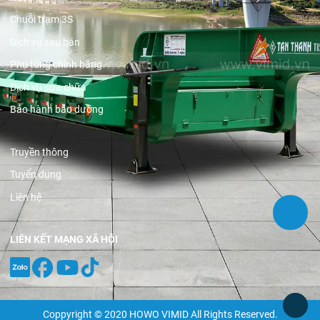
Chuỗi trạm 3S
Dịch vụ sau bán
Phụ tùng chính hãng
Dịch vụ sửa chữa
Bảo hành bảo dưỡng
Truyền thông
Tuyển dụng
Liên hệ
LIÊN KẾT MẠNG XÃ HỘI
Coppyright © 2020 HOWO VIMID All Rights Reserved.