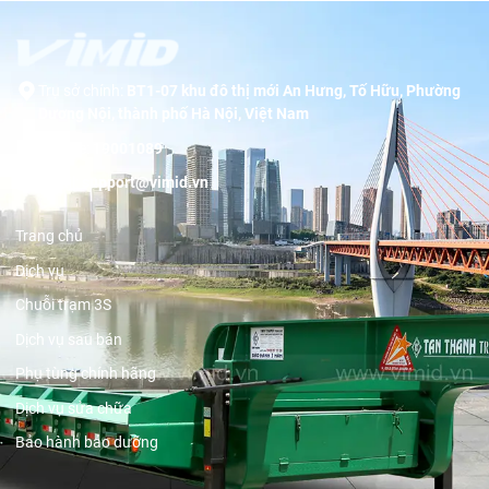
Trụ sở chính:
BT1-07 khu đô thị mới An Hưng, Tố Hữu, Phường
Dương Nội, thành phố Hà Nội, Việt Nam
Hotline:
19001089
Email:
support@vimid.vn
Trang chủ
Dịch vụ
Chuỗi trạm 3S
Dịch vụ sau bán
Phụ tùng chính hãng
Dịch vụ sửa chữa
Bảo hành bảo dưỡng