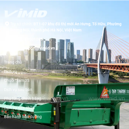
Trụ sở chính:
BT1-07 khu đô thị mới An Hưng, Tố Hữu, Phường
Dương Nội, thành phố Hà Nội, Việt Nam
Hotline:
19001089
Email:
support@vimid.vn
Trang chủ
Dịch vụ
Chuỗi trạm 3S
Dịch vụ sau bán
Phụ tùng chính hãng
Dịch vụ sửa chữa
Bảo hành bảo dưỡng