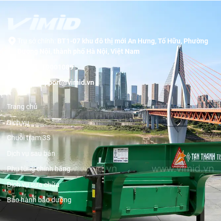
Trụ sở chính:
BT1-07 khu đô thị mới An Hưng, Tố Hữu, Phường
Dương Nội, thành phố Hà Nội, Việt Nam
Hotline:
19001089
Email:
support@vimid.vn
Trang chủ
Dịch vụ
Chuỗi trạm 3S
Dịch vụ sau bán
Phụ tùng chính hãng
Dịch vụ sửa chữa
Bảo hành bảo dưỡng